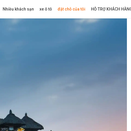
Nhiều khách sạn
xe ô tô
đặt chỗ của tôi
HỖ TRỢ KHÁCH HÀN