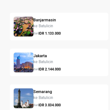
Banjarmasin
ke Batulicin
IDR
1.133.
000
dari
Jakarta
ke Batulicin
IDR
2.144.
000
dari
Semarang
ke Batulicin
IDR
3.034.
000
dari