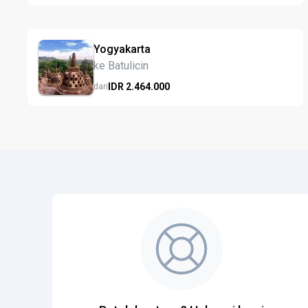
Yogyakarta
ke Batulicin
IDR
2.464.
000
dari