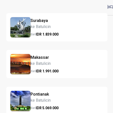
Surabaya
ke Batulicin
IDR
1.839.
000
dari
Makassar
ke Batulicin
IDR
1.991.
000
dari
Pontianak
ke Batulicin
IDR
5.069.
000
dari