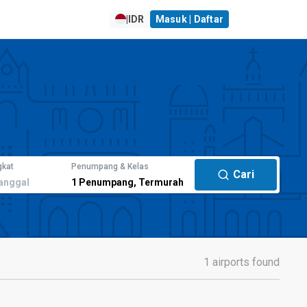
|
IDR
Masuk | Daftar
gkat
Penumpang & Kelas
Cari
anggal
1
Penumpang
,
Termurah
1 airports found