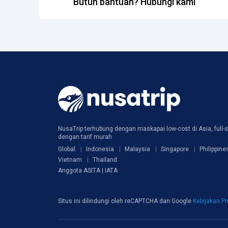
Butuh bantuan? Hubungi kami
NusaTrip terhubung dengan maskapai low-cost di Asia, full-s
dengan tarif murah
Global
Indonesia
Malaysia
Singapore
Philippine
Vietnam
Thailand
Anggota ASITA | IATA
Situs ini dilindungi oleh reCAPTCHA dan Google
Kebijakan Pr