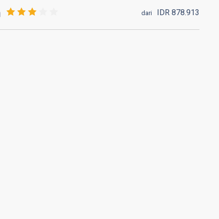
IDR
878.
913
dari