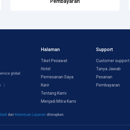
Pembayaran
Halaman
Support
Tiket Pesawat
Customer support
Hotel
Tanya Jawab
ervice global
Pemesanan Saya
Pesanan
Karir
Pembayaran
s
Tentang Kami
Menjadi Mitra Kami
ibadi
dan
Ketentuan Layanan
diterapkan.