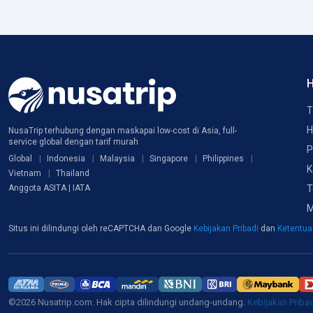
H
T
H
NusaTrip terhubung dengan maskapai low-cost di Asia, full-
service global dengan tarif murah
P
Global
Indonesia
Malaysia
Singapore
Philippines
K
Vietnam
Thailand
T
Anggota ASITA | IATA
M
Situs ini dilindungi oleh reCAPTCHA dan Google
Kebijakan Pribadi
dan
Ketentu
©2026 Nusatrip.com. Hak cipta dilindungi undang-undang.
Kebijakan Priba