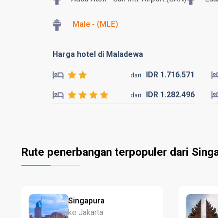
Male - (MLE)
Harga hotel di Maladewa
IDR
1.716.
571
dari
IDR
1.282.
496
dari
Rute penerbangan terpopuler dari Sing
Singapura
ke Jakarta