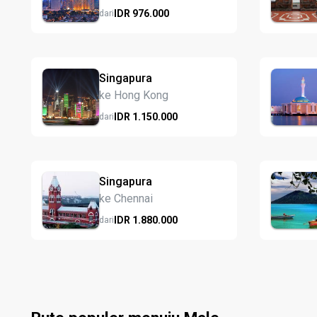
IDR
976.
000
dari
Singapura
ke Hong Kong
IDR
1.150.
000
dari
Singapura
ke Chennai
IDR
1.880.
000
dari