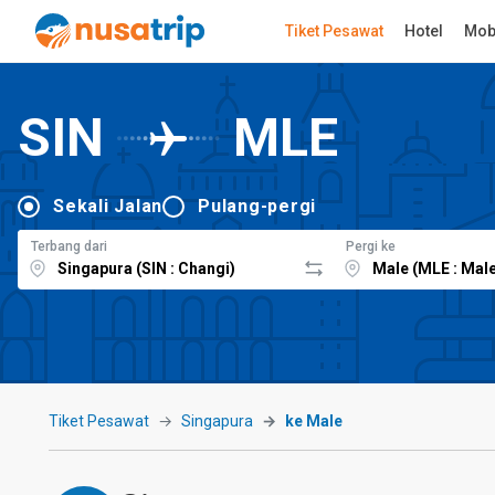
Tiket Pesawat
Hotel
Mob
SIN
MLE
Sekali Jalan
Pulang-pergi
Terbang dari
Pergi ke
Tiket Pesawat
Singapura
ke Male