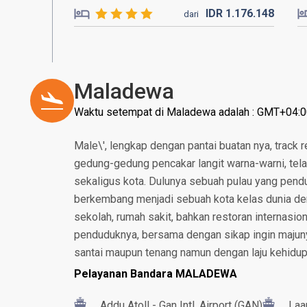
IDR
1.176.
148
dari
Maladewa
Waktu setempat di Maladewa adalah : GMT+04:
Male\', lengkap dengan pantai buatan nya, track r
gedung-gedung pencakar langit warna-warni, tela
sekaligus kota. Dulunya sebuah pulau yang pendu
berkembang menjadi sebuah kota kelas dunia den
sekolah, rumah sakit, bahkan restoran internasio
penduduknya, bersama dengan sikap ingin majuny
santai maupun tenang namun dengan laju kehidup
Pelayanan Bandara MALADEWA
Addu Atoll - Gan Intl. Airport (GAN)
Laa