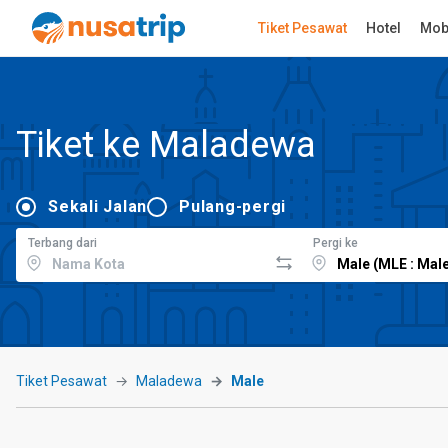
Tiket Pesawat
Hotel
Mob
Tiket ke Maladewa
Sekali Jalan
Pulang-pergi
Terbang dari
Pergi ke
Tiket Pesawat
Maladewa
Male