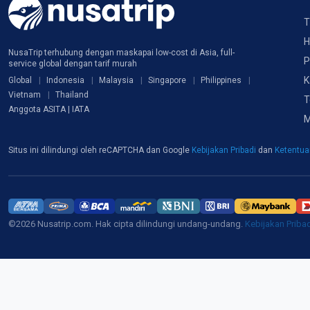
T
H
NusaTrip terhubung dengan maskapai low-cost di Asia, full-
P
service global dengan tarif murah
K
Global
Indonesia
Malaysia
Singapore
Philippines
Vietnam
Thailand
T
Anggota ASITA | IATA
M
Situs ini dilindungi oleh reCAPTCHA dan Google
Kebijakan Pribadi
dan
Ketentu
©2026 Nusatrip.com. Hak cipta dilindungi undang-undang.
Kebijakan Priba