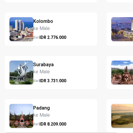
Kolombo
ke Male
IDR
2.776.
000
dari
Surabaya
ke Male
IDR
3.731.
000
dari
Padang
ke Male
IDR
8.209.
000
dari