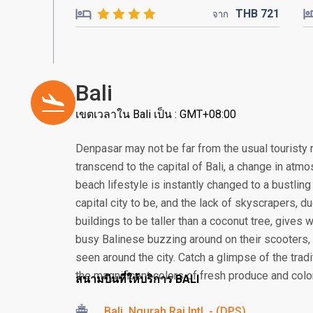
THB
721
จาก
Bali
เขตเวลาใน Bali เป็น : GMT+08:00
Denpasar may not be far from the usual touristy 
transcend to the capital of Bali, a change in atmos
beach lifestyle is instantly changed to a bustling
capital city to be, and the lack of skyscrapers, 
buildings to be taller than a coconut tree, gives
busy Balinese buzzing around on their scooter
seen around the city. Catch a glimpse of the tra
the magnificent colors of fresh produce and colorf
สนามบินที่ให้บริการ BALI
Bali, Ngurah Rai Intl. - (DPS)