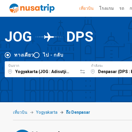
เที่ยวบิน
โรงแรม
รถ
ก
JOG
DPS
ทางเดียว
ไป - กลับ
บินจาก
กำลังจะ
เที่ยวบิน
Yogyakarta
ถึง Denpasar