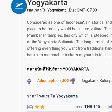
Yogyakarta
เขตเวลาใน Yogyakarta เป็น : GMT+07:00
Considered as one of Indonesia\'s historical and 
place to be for any would be culture-vulture. T
Prambanan temples, this city which is steeped in
of the Yogyakarta Sultanate. The long stretch of
offering everything you want from traditional ha
batiks, to memorable trinkets of your trip to an an
สนามบินที่ให้บริการ YOGYAKARTA
Adisutjipto - (JOG)
Jogjakarta Kulonpr
ราคาโรงแรมใน Yogyakarta
THB
145
จาก