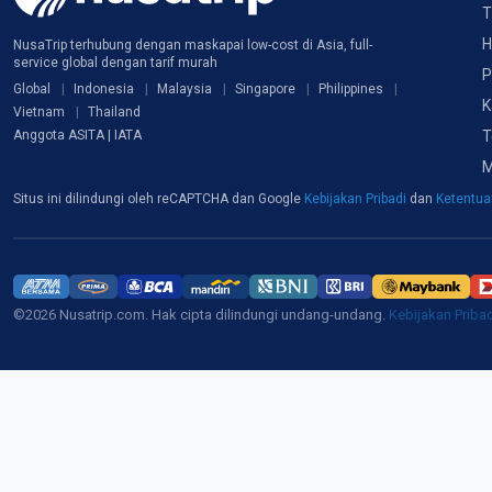
T
H
NusaTrip terhubung dengan maskapai low-cost di Asia, full-
service global dengan tarif murah
P
Global
Indonesia
Malaysia
Singapore
Philippines
K
Vietnam
Thailand
T
Anggota ASITA | IATA
M
Situs ini dilindungi oleh reCAPTCHA dan Google
Kebijakan Pribadi
dan
Ketentu
©2026 Nusatrip.com. Hak cipta dilindungi undang-undang.
Kebijakan Priba