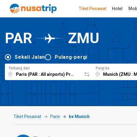
Tiket Pesawat
Hotel
Mob
PAR
ZMU
Sekali Jalan
Pulang-pergi
Terbang dari
Pergi ke
Tiket Pesawat
Paris
ke Munich