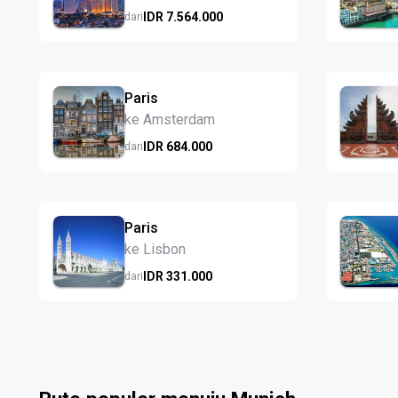
IDR
7.564.
000
dari
Paris
ke Amsterdam
IDR
684.
000
dari
Paris
ke Lisbon
IDR
331.
000
dari