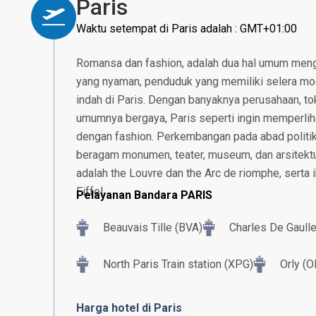
Paris
Waktu setempat di Paris adalah : GMT+01:00
Romansa dan fashion, adalah dua hal umum meng
yang nyaman, penduduk yang memiliki selera mo
indah di Paris. Dengan banyaknya perusahaan, tok
umumnya bergaya, Paris seperti ingin memperlih
dengan fashion. Perkembangan pada abad polit
beragam monumen, teater, museum, dan arsitektu
adalah the Louvre dan the Arc de riomphe, serta 
Eiffel.
Pelayanan Bandara PARIS
Beauvais Tille (BVA)
Charles De Gaull
North Paris Train station (XPG)
Orly (O
Harga hotel di Paris