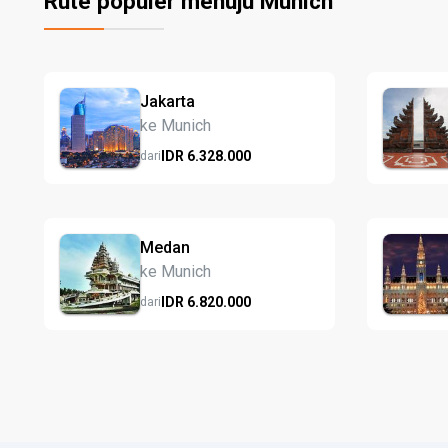
Rute populer menuju Munich
Jakarta
ke Munich
IDR
6.328.
000
dari
Medan
ke Munich
IDR
6.820.
000
dari