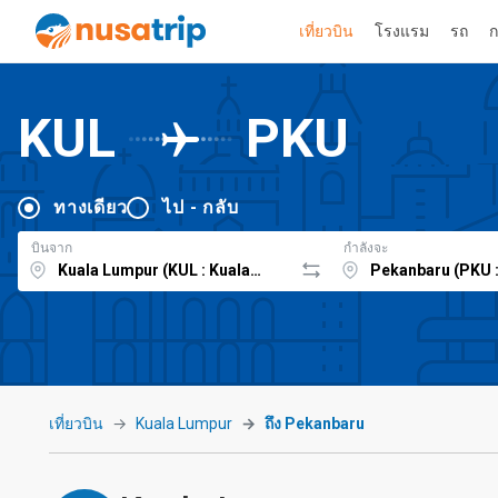
เที่ยวบิน
โรงแรม
รถ
ก
KUL
PKU
ทางเดียว
ไป - กลับ
บินจาก
กำลังจะ
เที่ยวบิน
Kuala Lumpur
ถึง Pekanbaru