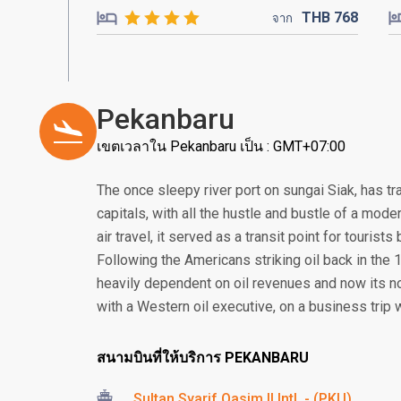
THB
768
จาก
Pekanbaru
เขตเวลาใน Pekanbaru เป็น : GMT+07:00
The once sleepy river port on sungai Siak, has tr
capitals, with all the hustle and bustle of a mode
air travel, it served as a transit point for touris
Following the Americans striking oil back in th
heavily dependent on oil revenues and now its 
with a Western oil executive, on a business trip w
สนามบินที่ให้บริการ PEKANBARU
Sultan Syarif Qasim II Intl. - (PKU)